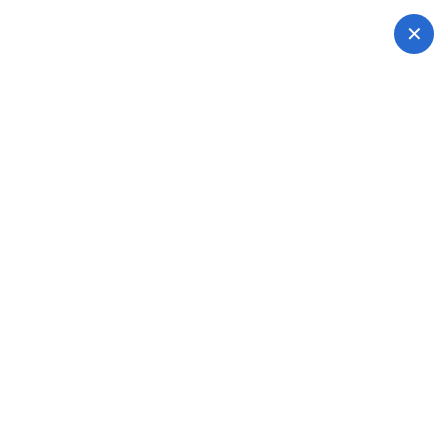
登录平台
✕
最佳博彩
访问最佳博彩官网，体验专业的真人游戏与丰富的体育赛事服务。我
们致力于为用户提供安全、便捷的娱乐体验，是值得信赖的优质平
台。
立即咨询
了解更多
我们的服务